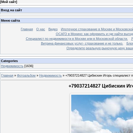
[
Мой сайт
]
Вход на сайт
Меню сайта
Главная
О нас
Видео
Ипотечное страхование в Москве и Московской
ОСАГО в Монино: как оформить и где найти выго
Специалист по недвижимости в Москве или в Московской области.
Я
Витрина финансовых услуг- страхование и не только.
Бло
Определите реальную рыночную цену вашей
Categories
Недвижимость
[1636]
Главная
»
Фотоальбом
»
Недвижимость
»
+79037214827 Цибискин Игорь специалист по
+79037214827 Цибискин Иго