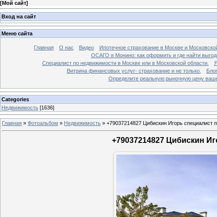
[
Мой сайт
]
Вход на сайт
Меню сайта
Главная
О нас
Видео
Ипотечное страхование в Москве и Московской
ОСАГО в Монино: как оформить и где найти выго
Специалист по недвижимости в Москве или в Московской области.
Я
Витрина финансовых услуг- страхование и не только.
Бло
Определите реальную рыночную цену вашей
Categories
Недвижимость
[1636]
Главная
»
Фотоальбом
»
Недвижимость
»
+79037214827 Цибискин Игорь специалист по
+79037214827 Цибискин Иго