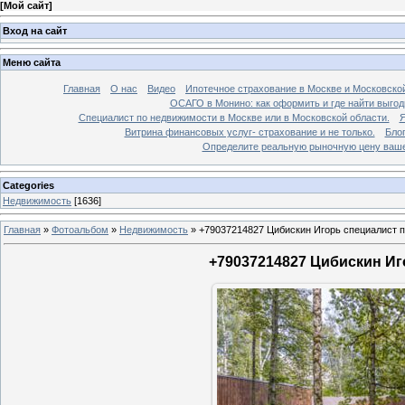
[
Мой сайт
]
Вход на сайт
Меню сайта
Главная
О нас
Видео
Ипотечное страхование в Москве и Московской
ОСАГО в Монино: как оформить и где найти выго
Специалист по недвижимости в Москве или в Московской области.
Я
Витрина финансовых услуг- страхование и не только.
Бло
Определите реальную рыночную цену вашей
Categories
Недвижимость
[1636]
Главная
»
Фотоальбом
»
Недвижимость
»
+79037214827 Цибискин Игорь специалист по
+79037214827 Цибискин Иго