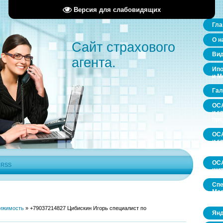
Версия для слабовидящих
Гла
О н
Сайт страхового
Ви
агента.
Ипо
и М
Гал
ОСА
и г
пр
ОСА
и г
пр
ОСА
|
RSS
щит
Спе
Мос
обл
ижимость
»
+79037214827 Цибискин Игорь специалист по
Янд