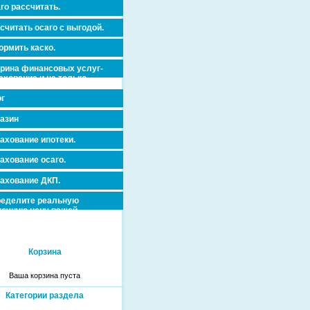
го рассчитать.
считать осаго с выгодой.
рмить каско.
рина финансовых услуг-
ахование и не только.
г
азин
ахование ипотеки.
ахование осаго.
ахование ДКП.
еделите реальную
очную цену вашей
вижимости и ускорьте ее
дажу или сдачу в аренду!
Корзина
Ваша корзина пуста
Категории раздела