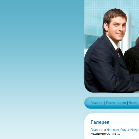
Главная
|
Регистрация
|
Вход
Галерея
Главная
»
Фотоальбом
»
Недв
недвижимости в ...