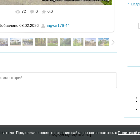
Недв
72
0
0.0
В реальном размере
520x434
/ 69.0Kb
Добавлено
08.02.2026
ingvar176-44
ователя. Продолжая просмотр страниц сайта, вы соглашаетесь с
Политикой и
Copyright MyCorp © 2026
|