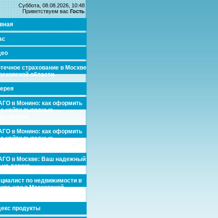
Суббота, 08.08.2026, 10:48
Приветствуем вас
Гость
вная
ас
део
течное страхование в Москве
осковской области.
ерея
ГО в Монино: как оформить
де найти выгодные
едложения
ГО в Монино: как оформить
де найти выгодные
едложения
ГО в Москве: Ваш надежный
 на дороге
циалист по недвижимости в
кве или в Московской
асти.
екс продукты