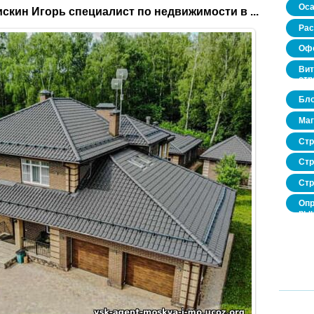
Оса
скин Игорь специалист по недвижимости в ...
Рас
Офо
Вит
стр
Бло
Маг
Стр
Стр
Стр
Опр
рын
нед
про