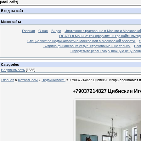
[
Мой сайт
]
Вход на сайт
Меню сайта
Главная
О нас
Видео
Ипотечное страхование в Москве и Московской
ОСАГО в Монино: как оформить и где найти выго
Специалист по недвижимости в Москве или в Московской области.
Я
Витрина финансовых услуг- страхование и не только.
Бло
Определите реальную рыночную цену вашей
Categories
Недвижимость
[1636]
Главная
»
Фотоальбом
»
Недвижимость
»
+79037214827 Цибискин Игорь специалист по
+79037214827 Цибискин Иго