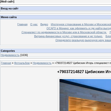
[
Мой сайт
]
Вход на сайт
Меню сайта
Главная
О нас
Видео
Ипотечное страхование в Москве и Московской
ОСАГО в Монино: как оформить и где найти выго
Специалист по недвижимости в Москве или в Московской области.
Я
Витрина финансовых услуг- страхование и не только.
Бло
Определите реальную рыночную цену вашей
Categories
Недвижимость
[1636]
Главная
»
Фотоальбом
»
Недвижимость
»
+79037214827 Цибискин Игорь специалист по
+79037214827 Цибискин Иго