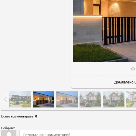
В реаль
Добавлено
0
Всего комментариев
:
0
Войдите: