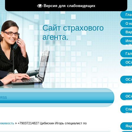
Версия для слабовидящих
Гла
О н
Сайт страхового
Ви
агента.
Ипо
и М
Гал
ОСА
и г
пр
ОСА
и г
пр
ОСА
|
RSS
щит
Спе
Мос
обл
ижимость
»
+79037214827 Цибискин Игорь специалист по
Янд