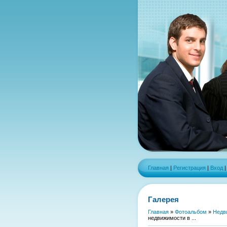
Главная
|
Регистрация
|
Вход
Галерея
Главная
»
Фотоальбом
»
Недв
недвижимости в ...