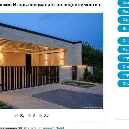
Оса
скин Игорь специалист по недвижимости в ...
Рас
Офо
Вит
стр
Бло
Маг
Стр
Стр
Стр
Опр
рын
нед
про
61
0
0.0
В реальном размере
1600x1067
/ 252.5Kb
Добавлено
08.02.2026
ingvar176-44