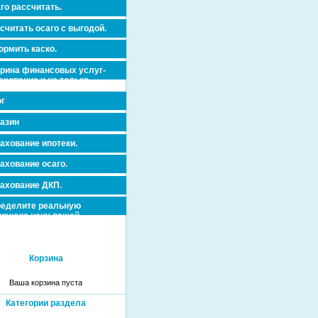
го рассчитать.
считать осаго с выгодой.
рмить каско.
рина финансовых услуг-
ахование и не только.
г
азин
ахование ипотеки.
ахование осаго.
ахование ДКП.
еделите реальную
очную цену вашей
вижимости и ускорьте ее
дажу или сдачу в аренду!
Корзина
Ваша корзина пуста
Категории раздела