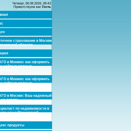
Четверг, 06.08.2026, 08:43
Приветствуем вас
Гость
вная
ас
део
течное страхование в Москве
осковской области.
ерея
ГО в Монино: как оформить
де найти выгодные
едложения
ГО в Монино: как оформить
де найти выгодные
едложения
ГО в Москве: Ваш надежный
 на дороге
циалист по недвижимости в
кве или в Московской
асти.
екс продукты