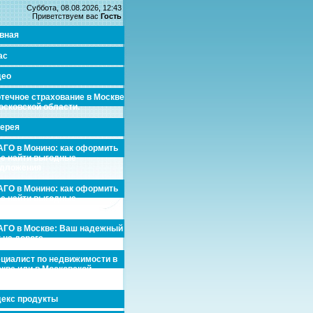
Суббота, 08.08.2026, 12:43
Приветствуем вас
Гость
вная
ас
део
течное страхование в Москве
осковской области.
ерея
ГО в Монино: как оформить
де найти выгодные
едложения
ГО в Монино: как оформить
де найти выгодные
едложения
ГО в Москве: Ваш надежный
 на дороге
циалист по недвижимости в
кве или в Московской
асти.
екс продукты