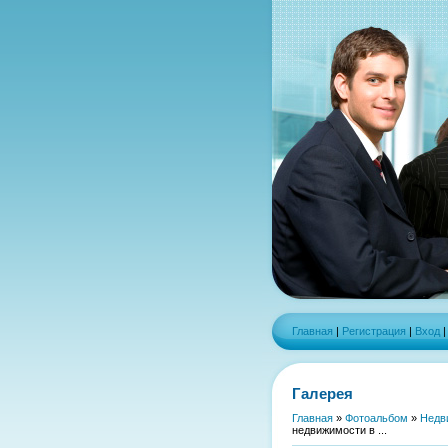
Главная
|
Регистрация
|
Вход
Галерея
Главная
»
Фотоальбом
»
Недв
недвижимости в ...