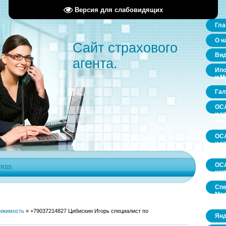
Версия для слабовидящих
Гла
О н
Сайт страхового
Ви
агента.
Ипо
и М
Гал
ОСА
и г
пр
ОСА
и г
пр
ОСА
|
RSS
щит
Спе
Мос
обл
ижимость
»
+79037214827 Цибискин Игорь специалист по
Янд