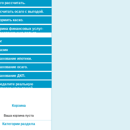
го рассчитать.
считать осаго с выгодой.
рмить каско.
рина финансовых услуг-
ахование и не только.
г
азин
ахование ипотеки.
ахование осаго.
ахование ДКП.
еделите реальную
очную цену вашей
вижимости и ускорьте ее
дажу или сдачу в аренду!
Корзина
Ваша корзина пуста
Категории раздела