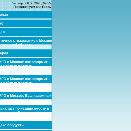
Четверг, 06.08.2026, 09:55
Приветствуем вас
Гость
вная
ас
део
течное страхование в Москве
осковской области.
ерея
ГО в Монино: как оформить
де найти выгодные
едложения
ГО в Монино: как оформить
де найти выгодные
едложения
ГО в Москве: Ваш надежный
 на дороге
циалист по недвижимости в
кве или в Московской
асти.
екс продукты