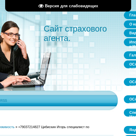
Версия для слабовидящих
Гла
О н
Сайт страхового
Ви
агента.
Ипо
и М
Гал
ОСА
и г
пр
ОСА
и г
пр
ОСА
|
RSS
щит
Спе
Мос
обл
ижимость
»
+79037214827 Цибискин Игорь специалист по
Янд