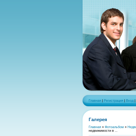
Главная
|
Регистрация
|
Вход
Галерея
Главная
»
Фотоальбом
»
Недв
недвижимости в ...