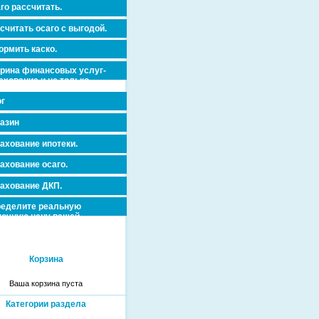
го рассчитать.
считать осаго с выгодой.
рмить каско.
рина финансовых услуг-
ахование и не только.
г
азин
ахование ипотеки.
ахование осаго.
ахование ДКП.
еделите реальную
очную цену вашей
вижимости и ускорьте ее
дажу или сдачу в аренду!
Корзина
Ваша корзина пуста
Категории раздела