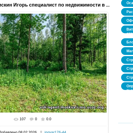
Оса
скин Игорь специалист по недвижимости в ...
Рас
Офо
Вит
стр
Бло
Маг
Стр
Стр
Стр
Опр
рын
нед
про
107
0
0.0
В реальном размере
520x346
/ 75.3Kb
Добавлено
08.02.2026
ingvar176-44