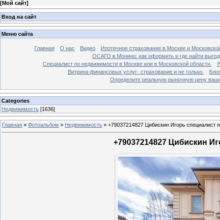
[
Мой сайт
]
Вход на сайт
Меню сайта
Главная
О нас
Видео
Ипотечное страхование в Москве и Московской
ОСАГО в Монино: как оформить и где найти выго
Специалист по недвижимости в Москве или в Московской области.
Я
Витрина финансовых услуг- страхование и не только.
Бло
Определите реальную рыночную цену вашей
Categories
Недвижимость
[1636]
Главная
»
Фотоальбом
»
Недвижимость
»
+79037214827 Цибискин Игорь специалист по
+79037214827 Цибискин Иго