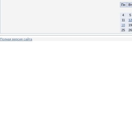
Пн
Вт
4
5
11
12
18
19
25
26
Полная версия сайта