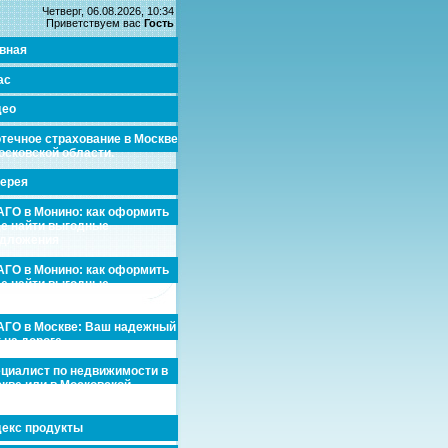
Четверг, 06.08.2026, 10:34
Приветствуем вас
Гость
вная
ас
део
течное страхование в Москве
осковской области.
ерея
ГО в Монино: как оформить
де найти выгодные
едложения
ГО в Монино: как оформить
де найти выгодные
едложения
ГО в Москве: Ваш надежный
 на дороге
циалист по недвижимости в
кве или в Московской
асти.
екс продукты