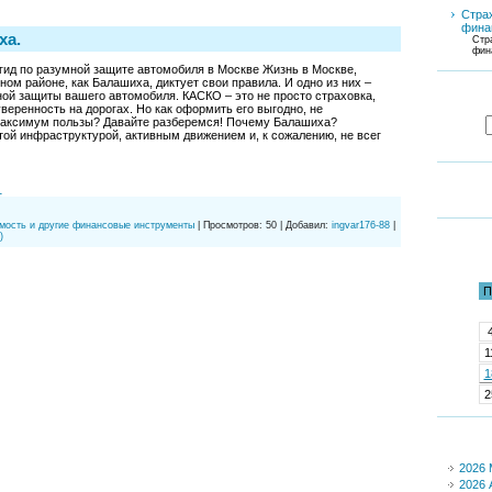
Стра
фина
ха.
Стр
фин
ид по разумной защите автомобиля в Москве Жизнь в Москве,
ом районе, как Балашиха, диктует свои правила. И одно из них –
ой защиты вашего автомобиля. КАСКО – это не просто страховка,
веренность на дорогах. Но как оформить его выгодно, не
максимум пользы? Давайте разберемся! Почему Балашиха?
той инфраструктурой, активным движением и, к сожалению, не всег
1
мость и другие финансовые инструменты
|
Просмотров:
50
|
Добавил:
ingvar176-88
|
)
П
1
1
2
2026 
2026 