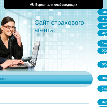
Версия для слабовидящих
Гла
О н
Сайт страхового
Ви
агента.
Ипо
и М
Гал
ОСА
и г
пр
ОСА
и г
пр
ОСА
|
RSS
щит
Спе
Мос
обл
Янд