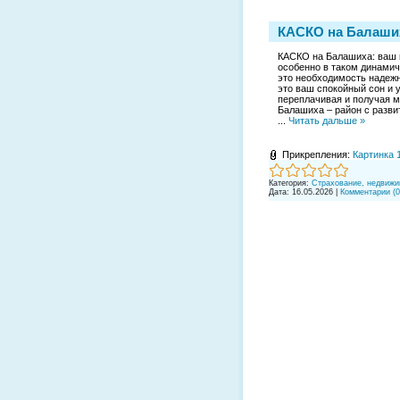
КАСКО на Балаши
КАСКО на Балашиха: ваш г
особенно в таком динамичн
это необходимость надежн
это ваш спокойный сон и у
переплачивая и получая 
Балашиха – район с разви
...
Читать дальше »
Прикрепления:
Картинка 
Категория:
Страхование, недвижи
Дата:
16.05.2026
|
Комментарии (0