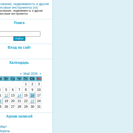
хование, недвижимость и другие
нсовые инструменты
[44]
ахование, недвижимость и другие
ансовые инструменты
Поиск
Вход на сайт
Календарь
«
Май 2026
»
н
Вт
Ср
Чт
Пт
Сб
Вс
1
2
3
4
5
6
7
8
9
10
1
12
13
14
15
16
17
8
19
20
21
22
23
24
5
26
27
28
29
30
31
Архив записей
Март
Апрель