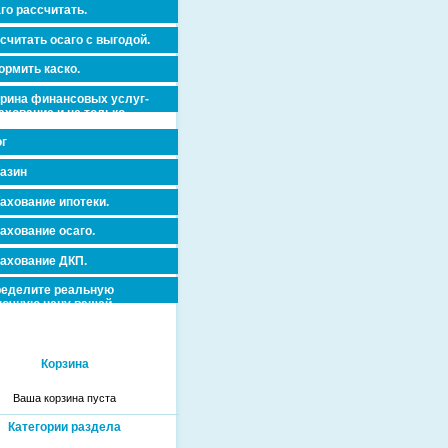
го рассчитать.
считать осаго с выгодой.
рмить каско.
рина финансовых услуг-
ахование и не только.
г
азин
ахование ипотеки.
ахование осаго.
ахование ДКП.
еделите реальную
очную цену вашей
вижимости и ускорьте ее
дажу или сдачу в аренду!
Корзина
Ваша корзина пуста
Категории раздела