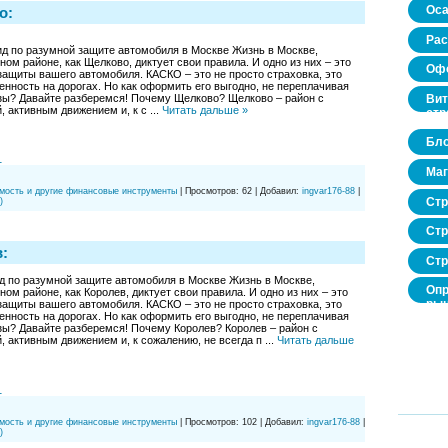
Оса
о:
Рас
д по разумной защите автомобиля в Москве Жизнь в Москве,
ом районе, как Щелково, диктует свои правила. И одно из них – это
Офо
ащиты вашего автомобиля. КАСКО – это не просто страховка, это
енность на дорогах. Но как оформить его выгодно, не переплачивая
Вит
зы? Давайте разберемся! Почему Щелково? Щелково – район с
, активным движением и, к с
...
Читать дальше »
стр
Бло
1
Маг
мость и другие финансовые инструменты
|
Просмотров:
62
|
Добавил:
ingvar176-88
|
Стр
)
Стр
:
Стр
д по разумной защите автомобиля в Москве Жизнь в Москве,
Опр
ом районе, как Королев, диктует свои правила. И одно из них – это
рын
ащиты вашего автомобиля. КАСКО – это не просто страховка, это
енность на дорогах. Но как оформить его выгодно, не переплачивая
нед
ы? Давайте разберемся! Почему Королев? Королев – район с
про
, активным движением и, к сожалению, не всегда п
...
Читать дальше
1
мость и другие финансовые инструменты
|
Просмотров:
102
|
Добавил:
ingvar176-88
|
)