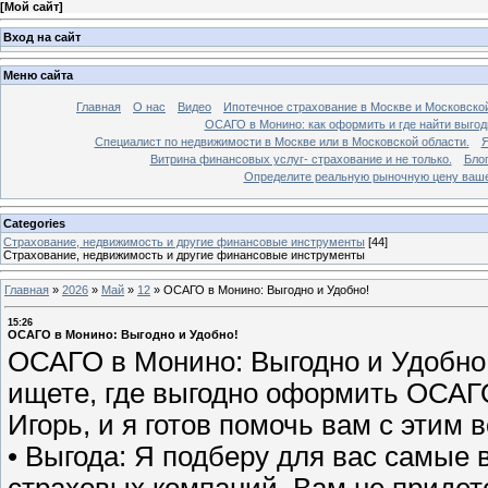
[
Мой сайт
]
Вход на сайт
Меню сайта
Главная
О нас
Видео
Ипотечное страхование в Москве и Московской
ОСАГО в Монино: как оформить и где найти выго
Специалист по недвижимости в Москве или в Московской области.
Я
Витрина финансовых услуг- страхование и не только.
Бло
Определите реальную рыночную цену вашей
Categories
Страхование, недвижимость и другие финансовые инструменты
[44]
Страхование, недвижимость и другие финансовые инструменты
Главная
»
2026
»
Май
»
12
»
ОСАГО в Монино: Выгодно и Удобно!
15:26
ОСАГО в Монино: Выгодно и Удобно!
ОСАГО в Монино: Выгодно и Удобно!
ищете, где выгодно оформить ОСАГО
Игорь, и я готов помочь вам с этим
• Выгода: Я подберу для вас самые