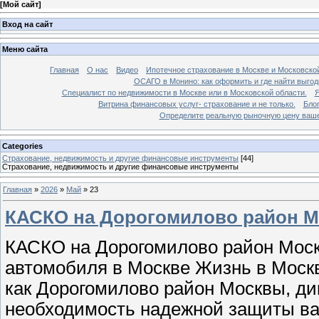
[
Мой сайт
]
Вход на сайт
Меню сайта
Главная
О нас
Видео
Ипотечное страхование в Москве и Московской
ОСАГО в Монино: как оформить и где найти выго
Специалист по недвижимости в Москве или в Московской области.
Я
Витрина финансовых услуг- страхование и не только.
Бло
Определите реальную рыночную цену вашей
Categories
Страхование, недвижимость и другие финансовые инструменты
[44]
Страхование, недвижимость и другие финансовые инструменты
Главная
»
2026
»
Май
»
23
КАСКО на Дорогомилово район М
КАСКО на Дорогомилово район Моск
автомобиля в Москве Жизнь в Москв
как Дорогомилово район Москвы, дик
необходимость надежной защиты ва