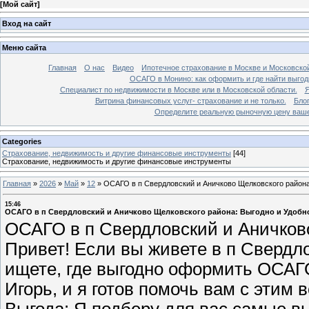
[
Мой сайт
]
Вход на сайт
Меню сайта
Главная
О нас
Видео
Ипотечное страхование в Москве и Московской
ОСАГО в Монино: как оформить и где найти выго
Специалист по недвижимости в Москве или в Московской области.
Я
Витрина финансовых услуг- страхование и не только.
Бло
Определите реальную рыночную цену вашей
Categories
Страхование, недвижимость и другие финансовые инструменты
[44]
Страхование, недвижимость и другие финансовые инструменты
Главная
»
2026
»
Май
»
12
»
ОСАГО в п Свердловский и Аничково Щелковского района
15:46
ОСАГО в п Свердловский и Аничково Щелковского района: Выгодно и Удобн
ОСАГО в п Свердловский и Аничково
Привет! Если вы живете в п Свердл
ищете, где выгодно оформить ОСАГО
Игорь, и я готов помочь вам с этим