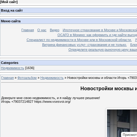
[
Мой сайт
]
Вход на сайт
Меню сайта
Главная
О нас
Видео
Ипотечное страхование в Москве и Московской
ОСАГО в Монино: как оформить и где найти выго
Специалист по недвижимости в Москве или в Московской области.
Я
Витрина финансовых услуг- страхование и не только.
Бло
Определите реальную рыночную цену вашей
Categories
Недвижимость
[1636]
Главная
»
Фотоальбом
»
Недвижимость
»
Новостройки москвы и области Игорь +7903
Новостройки москвы и 
Доверьте мне свою недвижимость, и я найду лучшее решение!
Игорь +79037214827 https://www.vsesvoi.org/