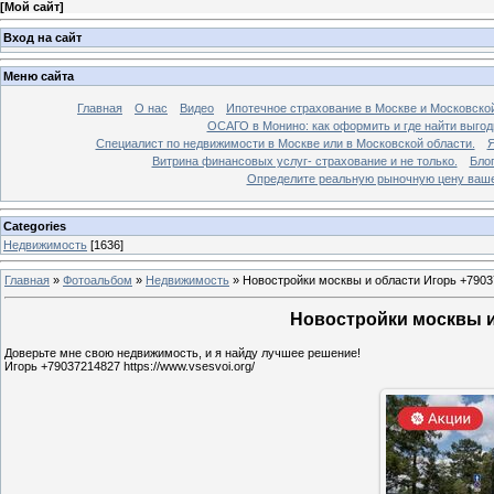
[
Мой сайт
]
Вход на сайт
Меню сайта
Главная
О нас
Видео
Ипотечное страхование в Москве и Московской
ОСАГО в Монино: как оформить и где найти выго
Специалист по недвижимости в Москве или в Московской области.
Я
Витрина финансовых услуг- страхование и не только.
Бло
Определите реальную рыночную цену вашей
Categories
Недвижимость
[1636]
Главная
»
Фотоальбом
»
Недвижимость
»
Новостройки москвы и области Игорь +7903
Новостройки москвы и 
Доверьте мне свою недвижимость, и я найду лучшее решение!
Игорь +79037214827 https://www.vsesvoi.org/