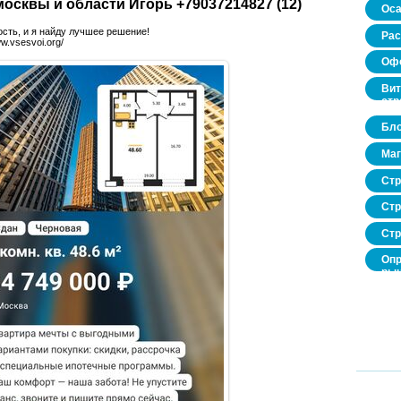
осквы и области Игорь +79037214827 (12)
Оса
сть, и я найду лучшее решение!
Рас
w.vsesvoi.org/
Офо
Вит
стр
Бло
Маг
Стр
Стр
Стр
Опр
рын
нед
про