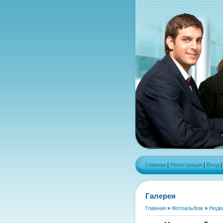
Главная
|
Регистрация
|
Вход
Галерея
Главная
»
Фотоальбом
»
Недв