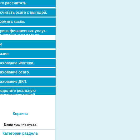
го рассчитать.
считать осаго с выгодой.
рмить каско.
рина финансовых услуг-
ахование и не только.
г
азин
ахование ипотеки.
ахование осаго.
ахование ДКП.
еделите реальную
очную цену вашей
вижимости и ускорьте ее
дажу или сдачу в аренду!
Корзина
Ваша корзина пуста
Категории раздела