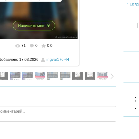
Недв
71
0
0.0
В реальном размере
900x1600
/ 183.3Kb
Добавлено
17.03.2026
ingvar176-44