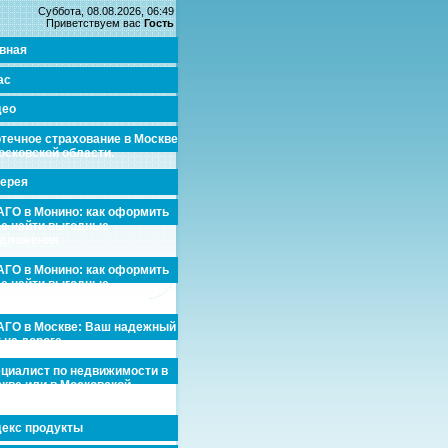
Суббота, 08.08.2026, 06:49
Приветствуем вас
Гость
вная
ас
део
течное страхование в Москве
осковской области.
ерея
ГО в Монино: как оформить
де найти выгодные
едложения
ГО в Монино: как оформить
де найти выгодные
едложения
ГО в Москве: Ваш надежный
 на дороге
циалист по недвижимости в
кве или в Московской
асти.
екс продукты