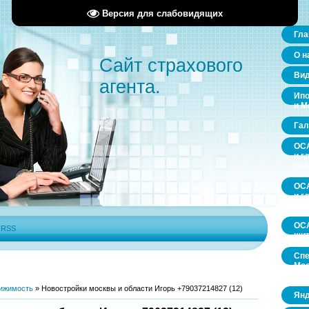
Версия для слабовидящих
Гла
О н
Сайт страхового
Ви
агента.
Ипо
и М
Гал
ОСА
и г
пр
ОСА
и г
пр
ОСА
|
RSS
щит
Спе
Мос
обл
ижимость
»
Новостройки москвы и области Игорь +79037214827 (12)
Янд