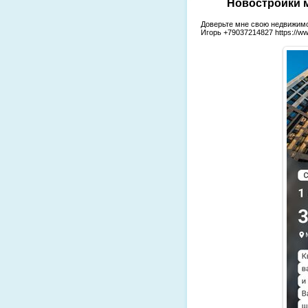
Новостройки м
Доверьте мне свою недвижимо
Игорь +79037214827 https://ww