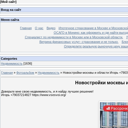
[
Мой сайт
]
Вход на сайт
Меню сайта
Главная
О нас
Видео
Ипотечное страхование в Москве и Московской
ОСАГО в Монино: как оформить и где найти выго
Специалист по недвижимости в Москве или в Московской области.
Я
Витрина финансовых услуг- страхование и не только.
Бло
Определите реальную рыночную цену вашей
Categories
Недвижимость
[1636]
Главная
»
Фотоальбом
»
Недвижимость
»
Новостройки москвы и области Игорь +7903
Новостройки москвы и 
Доверьте мне свою недвижимость, и я найду лучшее решение!
Игорь +79037214827 https://www.vsesvoi.org/