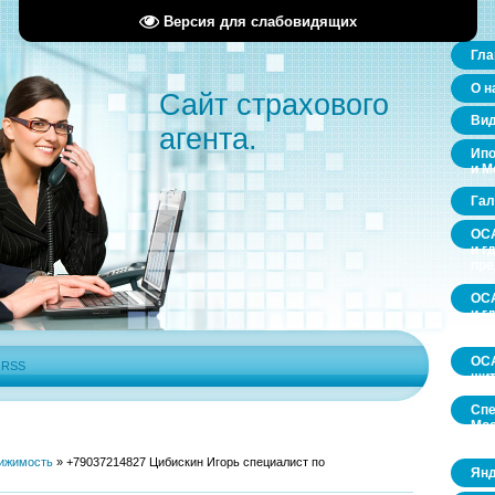
Версия для слабовидящих
Гла
О н
Сайт страхового
Ви
агента.
Ипо
и М
Гал
ОСА
и г
пр
ОСА
и г
пр
ОСА
|
RSS
щит
Спе
Мос
обл
ижимость
»
+79037214827 Цибискин Игорь специалист по
Янд