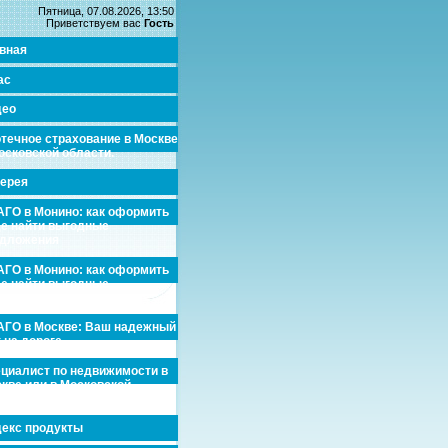
Пятница, 07.08.2026, 13:50
Приветствуем вас
Гость
вная
ас
део
течное страхование в Москве
осковской области.
ерея
ГО в Монино: как оформить
де найти выгодные
едложения
ГО в Монино: как оформить
де найти выгодные
едложения
ГО в Москве: Ваш надежный
 на дороге
циалист по недвижимости в
кве или в Московской
асти.
екс продукты