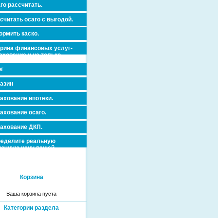
го рассчитать.
считать осаго с выгодой.
рмить каско.
рина финансовых услуг-
ахование и не только.
г
азин
ахование ипотеки.
ахование осаго.
ахование ДКП.
еделите реальную
очную цену вашей
вижимости и ускорьте ее
дажу или сдачу в аренду!
Корзина
Ваша корзина пуста
Категории раздела