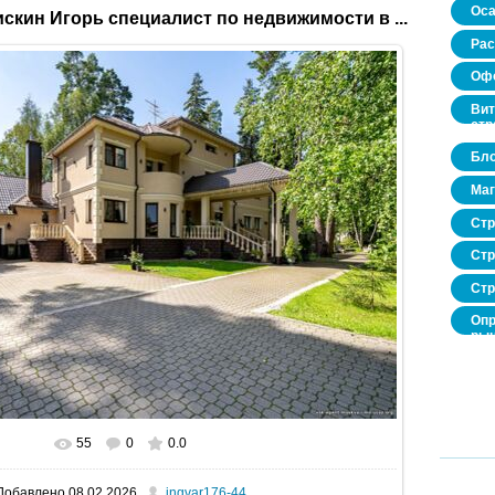
Оса
скин Игорь специалист по недвижимости в ...
Рас
Офо
Вит
стр
Бло
Маг
Стр
Стр
Стр
Опр
рын
нед
про
55
0
0.0
В реальном размере
1600x1067
/ 521.3Kb
Добавлено
08.02.2026
ingvar176-44