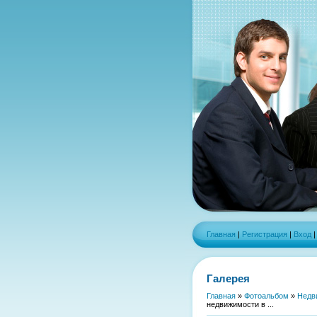
Главная
|
Регистрация
|
Вход
Галерея
Главная
»
Фотоальбом
»
Недв
недвижимости в ...