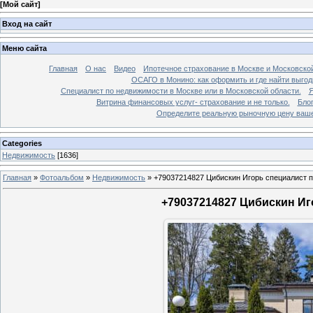
[
Мой сайт
]
Вход на сайт
Меню сайта
Главная
О нас
Видео
Ипотечное страхование в Москве и Московской
ОСАГО в Монино: как оформить и где найти выго
Специалист по недвижимости в Москве или в Московской области.
Я
Витрина финансовых услуг- страхование и не только.
Бло
Определите реальную рыночную цену вашей
Categories
Недвижимость
[1636]
Главная
»
Фотоальбом
»
Недвижимость
»
+79037214827 Цибискин Игорь специалист по
+79037214827 Цибискин Иго