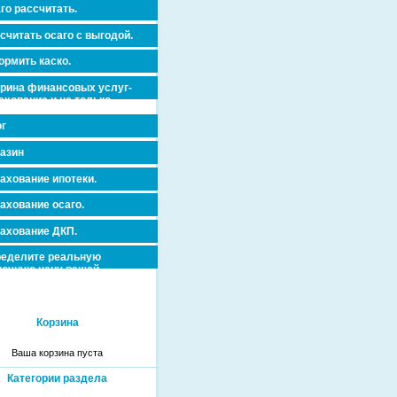
го рассчитать.
считать осаго с выгодой.
рмить каско.
рина финансовых услуг-
ахование и не только.
г
азин
ахование ипотеки.
ахование осаго.
ахование ДКП.
еделите реальную
очную цену вашей
вижимости и ускорьте ее
дажу или сдачу в аренду!
Корзина
Ваша корзина пуста
Категории раздела