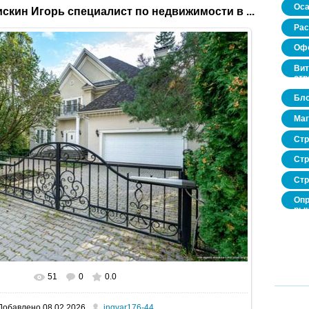
Оса
скин Игорь специалист по недвижимости в ...
Рас
Офо
Вит
стр
Бло
Маг
Стр
Стр
Стр
Опр
рын
нед
про
51
0
0.0
В реальном размере
1600x1067
/ 558.8Kb
Добавлено
08.02.2026
ingvar176-44