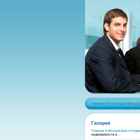
Главная
|
Регистрация
|
Вход
Галерея
Главная
»
Фотоальбом
»
Недв
недвижимости в ...