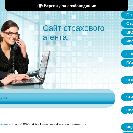
Версия для слабовидящих
Гла
О н
Сайт страхового
Ви
агента.
Ипо
и М
Гал
ОСА
и г
пр
ОСА
и г
пр
ОСА
|
RSS
щит
Спе
Мос
обл
ижимость
»
+79037214827 Цибискин Игорь специалист по
Янд