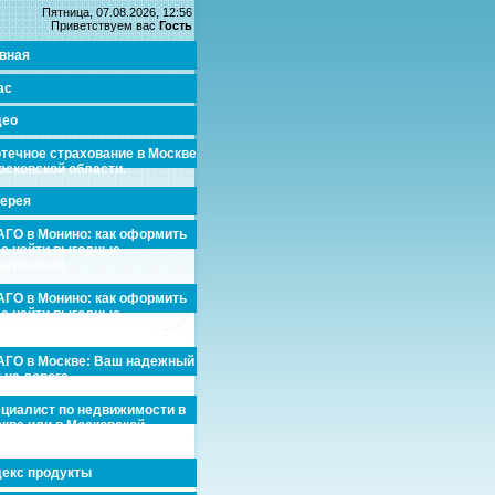
Пятница, 07.08.2026, 12:56
Приветствуем вас
Гость
вная
ас
део
течное страхование в Москве
осковской области.
ерея
ГО в Монино: как оформить
де найти выгодные
едложения
ГО в Монино: как оформить
де найти выгодные
едложения
ГО в Москве: Ваш надежный
 на дороге
циалист по недвижимости в
кве или в Московской
асти.
екс продукты