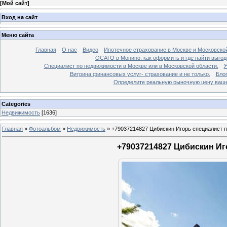
[
Мой сайт
]
Вход на сайт
Меню сайта
Главная
О нас
Видео
Ипотечное страхование в Москве и Московской
ОСАГО в Монино: как оформить и где найти выго
Специалист по недвижимости в Москве или в Московской области.
Я
Витрина финансовых услуг- страхование и не только.
Бло
Определите реальную рыночную цену вашей
Categories
Недвижимость
[1636]
Главная
»
Фотоальбом
»
Недвижимость
»
+79037214827 Цибискин Игорь специалист по
+79037214827 Цибискин Иго