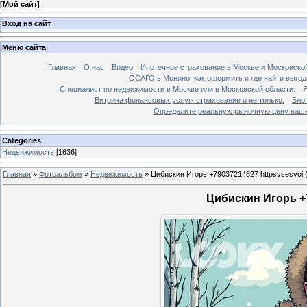
[
Мой сайт
]
Вход на сайт
Меню сайта
Главная
О нас
Видео
Ипотечное страхование в Москве и Московской
ОСАГО в Монино: как оформить и где найти выго
Специалист по недвижимости в Москве или в Московской области.
Я
Витрина финансовых услуг- страхование и не только.
Бло
Определите реальную рыночную цену вашей
Categories
Недвижимость
[1636]
Главная
»
Фотоальбом
»
Недвижимость
»
Цибискин Игорь +79037214827 httpsvsesvoi 
Цибискин Игорь +7