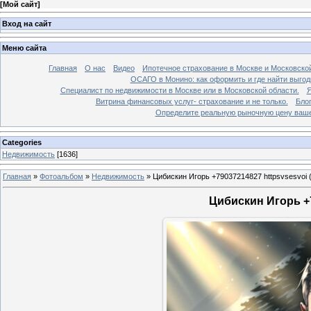
[
Мой сайт
]
Вход на сайт
Меню сайта
Главная
О нас
Видео
Ипотечное страхование в Москве и Московской
ОСАГО в Монино: как оформить и где найти выго
Специалист по недвижимости в Москве или в Московской области.
Я
Витрина финансовых услуг- страхование и не только.
Бло
Определите реальную рыночную цену вашей
Categories
Недвижимость
[1636]
Главная
»
Фотоальбом
»
Недвижимость
»
Цибискин Игорь +79037214827 httpsvsesvoi 
Цибискин Игорь +7