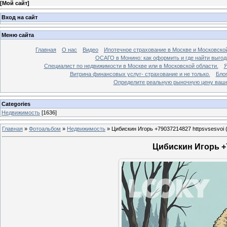
[
Мой сайт
]
Вход на сайт
Меню сайта
Главная
О нас
Видео
Ипотечное страхование в Москве и Московской
ОСАГО в Монино: как оформить и где найти выго
Специалист по недвижимости в Москве или в Московской области.
Я
Витрина финансовых услуг- страхование и не только.
Бло
Определите реальную рыночную цену вашей
Categories
Недвижимость
[1636]
Главная
»
Фотоальбом
»
Недвижимость
»
Цибискин Игорь +79037214827 httpsvsesvoi 
Цибискин Игорь +7