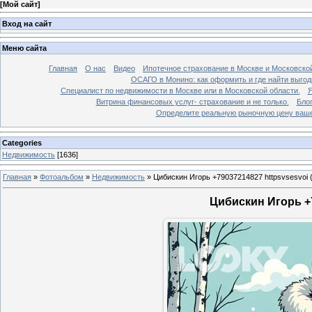
[
Мой сайт
]
Вход на сайт
Меню сайта
Главная
О нас
Видео
Ипотечное страхование в Москве и Московской
ОСАГО в Монино: как оформить и где найти выго
Специалист по недвижимости в Москве или в Московской области.
Я
Витрина финансовых услуг- страхование и не только.
Бло
Определите реальную рыночную цену вашей
Categories
Недвижимость
[1636]
Главная
»
Фотоальбом
»
Недвижимость
»
Цибискин Игорь +79037214827 httpsvsesvoi 
Цибискин Игорь +7