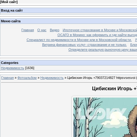
[
Мой сайт
]
Вход на сайт
Меню сайта
Главная
О нас
Видео
Ипотечное страхование в Москве и Московской
ОСАГО в Монино: как оформить и где найти выго
Специалист по недвижимости в Москве или в Московской области.
Я
Витрина финансовых услуг- страхование и не только.
Бло
Определите реальную рыночную цену вашей
Categories
Недвижимость
[1636]
Главная
»
Фотоальбом
»
Недвижимость
»
Цибискин Игорь +79037214827 httpsvsesvoi 
Цибискин Игорь +7