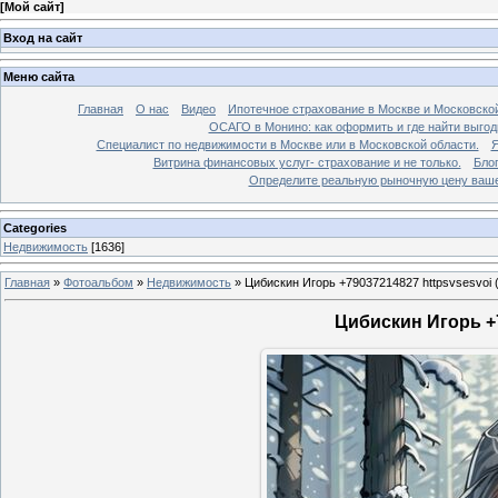
[
Мой сайт
]
Вход на сайт
Меню сайта
Главная
О нас
Видео
Ипотечное страхование в Москве и Московской
ОСАГО в Монино: как оформить и где найти выго
Специалист по недвижимости в Москве или в Московской области.
Я
Витрина финансовых услуг- страхование и не только.
Бло
Определите реальную рыночную цену вашей
Categories
Недвижимость
[1636]
Главная
»
Фотоальбом
»
Недвижимость
»
Цибискин Игорь +79037214827 httpsvsesvoi 
Цибискин Игорь +7