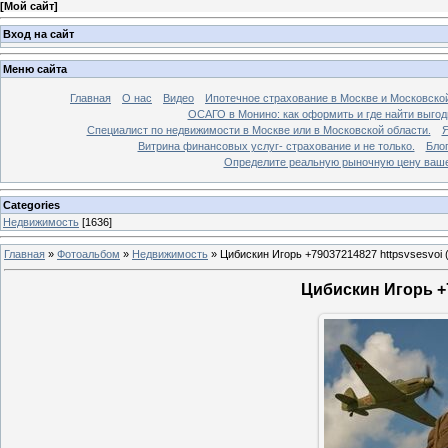
[
Мой сайт
]
Вход на сайт
Меню сайта
Главная
О нас
Видео
Ипотечное страхование в Москве и Московской
ОСАГО в Монино: как оформить и где найти выго
Специалист по недвижимости в Москве или в Московской области.
Я
Витрина финансовых услуг- страхование и не только.
Бло
Определите реальную рыночную цену вашей
Categories
Недвижимость
[1636]
Главная
»
Фотоальбом
»
Недвижимость
»
Цибискин Игорь +79037214827 httpsvsesvoi 
Цибискин Игорь +7