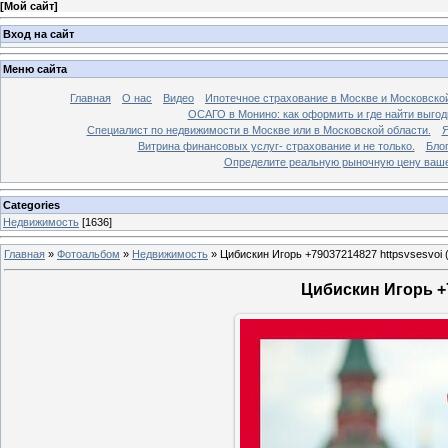
[
Мой сайт
]
Вход на сайт
Меню сайта
Главная
О нас
Видео
Ипотечное страхование в Москве и Московской
ОСАГО в Монино: как оформить и где найти выго
Специалист по недвижимости в Москве или в Московской области.
Я
Витрина финансовых услуг- страхование и не только.
Бло
Определите реальную рыночную цену вашей
Categories
Недвижимость
[1636]
Главная
»
Фотоальбом
»
Недвижимость
»
Цибискин Игорь +79037214827 httpsvsesvoi 
Цибискин Игорь +7