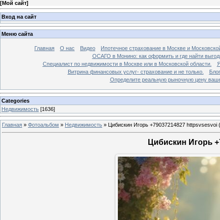
[
Мой сайт
]
Вход на сайт
Меню сайта
Главная
О нас
Видео
Ипотечное страхование в Москве и Московской
ОСАГО в Монино: как оформить и где найти выго
Специалист по недвижимости в Москве или в Московской области.
Я
Витрина финансовых услуг- страхование и не только.
Бло
Определите реальную рыночную цену вашей
Categories
Недвижимость
[1636]
Главная
»
Фотоальбом
»
Недвижимость
»
Цибискин Игорь +79037214827 httpsvsesvoi 
Цибискин Игорь +7