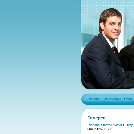
Главная
|
Регистрация
|
Вход
Галерея
Главная
»
Фотоальбом
»
Недв
недвижимости в ...