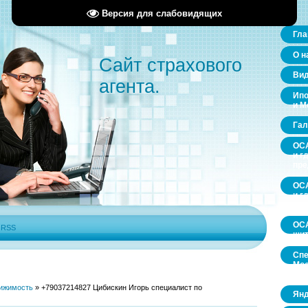
Версия для слабовидящих
Гла
О н
Сайт страхового
Ви
агента.
Ипо
и М
Гал
ОСА
и г
пр
ОСА
и г
пр
ОСА
|
RSS
щит
Спе
Мос
обл
ижимость
»
+79037214827 Цибискин Игорь специалист по
Янд