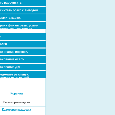
го рассчитать.
считать осаго с выгодой.
рмить каско.
рина финансовых услуг-
ахование и не только.
г
азин
ахование ипотеки.
ахование осаго.
ахование ДКП.
еделите реальную
очную цену вашей
вижимости и ускорьте ее
дажу или сдачу в аренду!
Корзина
Ваша корзина пуста
Категории раздела