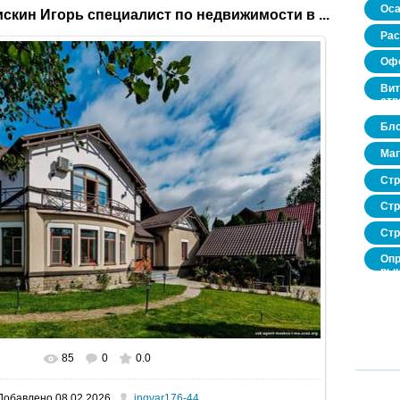
Оса
скин Игорь специалист по недвижимости в ...
Рас
Офо
Вит
стр
Бло
Маг
Стр
Стр
Стр
Опр
рын
нед
про
85
0
0.0
В реальном размере
1600x1067
/ 448.1Kb
Добавлено
08.02.2026
ingvar176-44