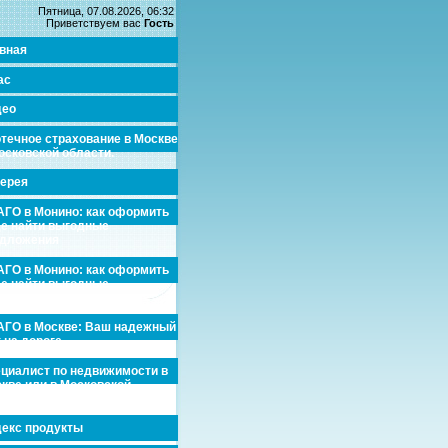
Пятница, 07.08.2026, 06:32
Приветствуем вас
Гость
вная
ас
део
течное страхование в Москве
осковской области.
ерея
ГО в Монино: как оформить
де найти выгодные
едложения
ГО в Монино: как оформить
де найти выгодные
едложения
ГО в Москве: Ваш надежный
 на дороге
циалист по недвижимости в
кве или в Московской
асти.
екс продукты