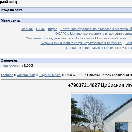
[
Мой сайт
]
Вход на сайт
Меню сайта
Главная
О нас
Видео
Ипотечное страхование в Москве и Московской
ОСАГО в Монино: как оформить и где найти выго
Специалист по недвижимости в Москве или в Московской области.
Я
Витрина финансовых услуг- страхование и не только.
Бло
Определите реальную рыночную цену вашей
Categories
Недвижимость
[1636]
Главная
»
Фотоальбом
»
Недвижимость
»
+79037214827 Цибискин Игорь специалист по
+79037214827 Цибискин Иго