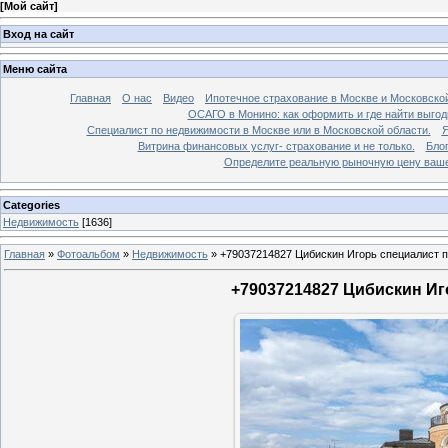
[
Мой сайт
]
Вход на сайт
Меню сайта
Главная
О нас
Видео
Ипотечное страхование в Москве и Московской
ОСАГО в Монино: как оформить и где найти выго
Специалист по недвижимости в Москве или в Московской области.
Я
Витрина финансовых услуг- страхование и не только.
Бло
Определите реальную рыночную цену вашей
Categories
Недвижимость
[1636]
Главная
»
Фотоальбом
»
Недвижимость
»
+79037214827 Цибискин Игорь специалист по
+79037214827 Цибискин Иго