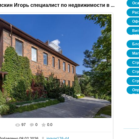
Оса
скин Игорь специалист по недвижимости в ...
Рас
Офо
Вит
стр
Бло
Маг
Стр
Стр
Стр
Опр
рын
нед
про
97
0
0.0
В реальном размере
1600x1068
/ 409.2Kb
Добавлено
08.02.2026
ingvar176-44