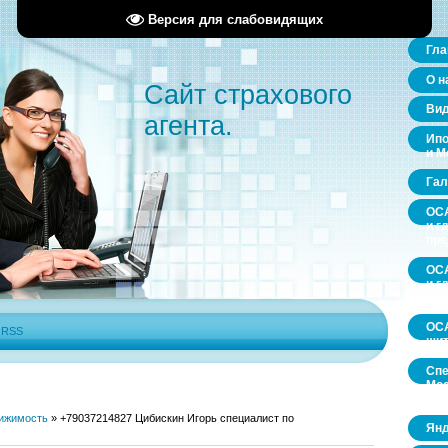
Версия для слабовидящих
Гла
О н
Сайт страхового
Ви
агента.
Ипо
и М
Гал
ОСА
и г
пр
ОСА
и г
пр
ОСА
|
RSS
щит
Спе
Мос
обл
ижимость
»
+79037214827 Цибискин Игорь специалист по
Янд