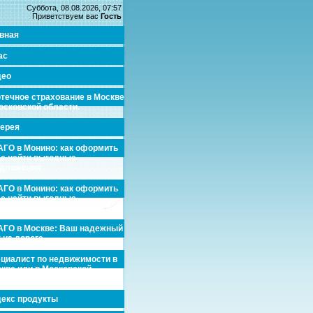
Суббота, 08.08.2026, 07:57
Приветствуем вас
Гость
вная
ас
део
течное страхование в Москве
осковской области.
ерея
ГО в Монино: как оформить
де найти выгодные
едложения
ГО в Монино: как оформить
де найти выгодные
едложения
ГО в Москве: Ваш надежный
 на дороге
циалист по недвижимости в
кве или в Московской
асти.
екс продукты