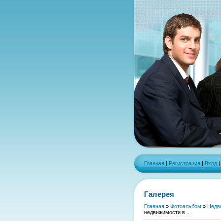
Главная
|
Регистрация
|
Вход
Галерея
Главная
»
Фотоальбом
»
Недв
недвижимости в ...