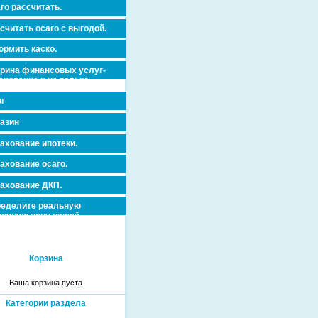
го рассчитать.
считать осаго с выгодой.
рмить каско.
рина финансовых услуг-
ахование и не только.
г
азин
ахование ипотеки.
ахование осаго.
ахование ДКП.
еделите реальную
очную цену вашей
вижимости и ускорьте ее
дажу или сдачу в аренду!
Корзина
Ваша корзина пуста
Категории раздела