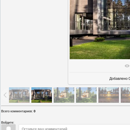
В реально
Добавлено
0
Всего комментариев
:
0
Войдите: