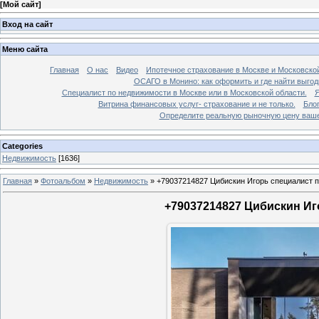
[
Мой сайт
]
Вход на сайт
Меню сайта
Главная
О нас
Видео
Ипотечное страхование в Москве и Московской
ОСАГО в Монино: как оформить и где найти выго
Специалист по недвижимости в Москве или в Московской области.
Я
Витрина финансовых услуг- страхование и не только.
Бло
Определите реальную рыночную цену вашей
Categories
Недвижимость
[1636]
Главная
»
Фотоальбом
»
Недвижимость
»
+79037214827 Цибискин Игорь специалист по
+79037214827 Цибискин Иго