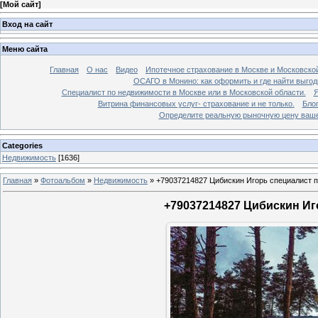
[
Мой сайт
]
Вход на сайт
Меню сайта
Главная
О нас
Видео
Ипотечное страхование в Москве и Московской
ОСАГО в Монино: как оформить и где найти выго
Специалист по недвижимости в Москве или в Московской области.
Я
Витрина финансовых услуг- страхование и не только.
Бло
Определите реальную рыночную цену вашей
Categories
Недвижимость
[1636]
Главная
»
Фотоальбом
»
Недвижимость
»
+79037214827 Цибискин Игорь специалист по
+79037214827 Цибискин Иго