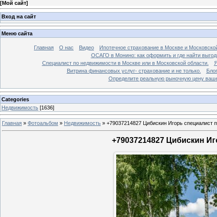
[
Мой сайт
]
Вход на сайт
Меню сайта
Главная
О нас
Видео
Ипотечное страхование в Москве и Московской
ОСАГО в Монино: как оформить и где найти выго
Специалист по недвижимости в Москве или в Московской области.
Я
Витрина финансовых услуг- страхование и не только.
Бло
Определите реальную рыночную цену вашей
Categories
Недвижимость
[1636]
Главная
»
Фотоальбом
»
Недвижимость
»
+79037214827 Цибискин Игорь специалист по
+79037214827 Цибискин Иго