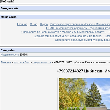
[
Мой сайт
]
Вход на сайт
Меню сайта
Главная
О нас
Видео
Ипотечное страхование в Москве и Московской
ОСАГО в Монино: как оформить и где найти выго
Специалист по недвижимости в Москве или в Московской области.
Я
Витрина финансовых услуг- страхование и не только.
Бло
Определите реальную рыночную цену вашей
Categories
Недвижимость
[1636]
Главная
»
Фотоальбом
»
Недвижимость
»
+79037214827 Цибискин Игорь специалист по
+79037214827 Цибискин Иго