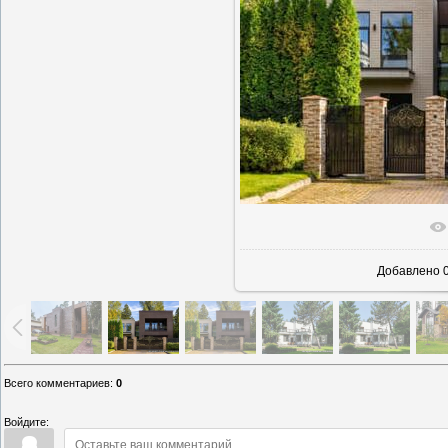
В реаль
Добавлено
0
Всего комментариев
:
0
Войдите: