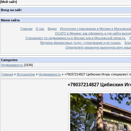
[
Мой сайт
]
Вход на сайт
Меню сайта
Главная
О нас
Видео
Ипотечное страхование в Москве и Московской
ОСАГО в Монино: как оформить и где найти выго
Специалист по недвижимости в Москве или в Московской области.
Я
Витрина финансовых услуг- страхование и не только.
Бло
Определите реальную рыночную цену вашей
Categories
Недвижимость
[1636]
Главная
»
Фотоальбом
»
Недвижимость
»
+79037214827 Цибискин Игорь специалист по
+79037214827 Цибискин Иго