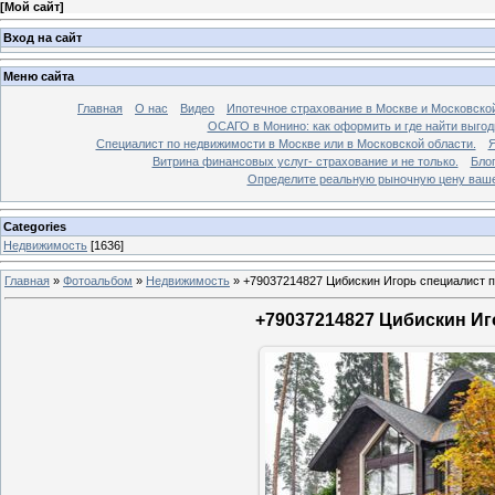
[
Мой сайт
]
Вход на сайт
Меню сайта
Главная
О нас
Видео
Ипотечное страхование в Москве и Московской
ОСАГО в Монино: как оформить и где найти выго
Специалист по недвижимости в Москве или в Московской области.
Я
Витрина финансовых услуг- страхование и не только.
Бло
Определите реальную рыночную цену вашей
Categories
Недвижимость
[1636]
Главная
»
Фотоальбом
»
Недвижимость
»
+79037214827 Цибискин Игорь специалист по
+79037214827 Цибискин Иго