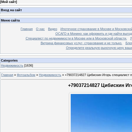
[
Мой сайт
]
Вход на сайт
Меню сайта
Главная
О нас
Видео
Ипотечное страхование в Москве и Московской
ОСАГО в Монино: как оформить и где найти выго
Специалист по недвижимости в Москве или в Московской области.
Я
Витрина финансовых услуг- страхование и не только.
Бло
Определите реальную рыночную цену вашей
Categories
Недвижимость
[1636]
Главная
»
Фотоальбом
»
Недвижимость
»
+79037214827 Цибискин Игорь специалист по
+79037214827 Цибискин Иго