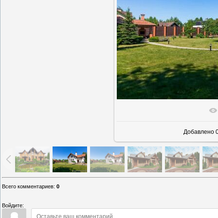
В реаль
Добавлено
0
Всего комментариев
:
0
Войдите: