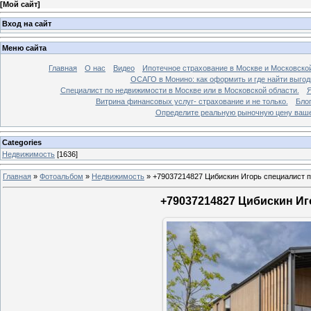
[
Мой сайт
]
Вход на сайт
Меню сайта
Главная
О нас
Видео
Ипотечное страхование в Москве и Московской
ОСАГО в Монино: как оформить и где найти выго
Специалист по недвижимости в Москве или в Московской области.
Я
Витрина финансовых услуг- страхование и не только.
Бло
Определите реальную рыночную цену вашей
Categories
Недвижимость
[1636]
Главная
»
Фотоальбом
»
Недвижимость
»
+79037214827 Цибискин Игорь специалист по
+79037214827 Цибискин Иго