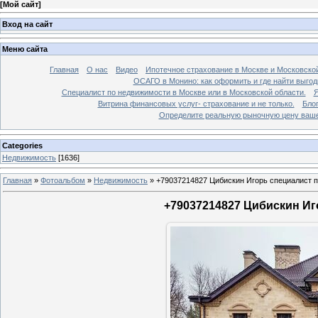
[
Мой сайт
]
Вход на сайт
Меню сайта
Главная
О нас
Видео
Ипотечное страхование в Москве и Московской
ОСАГО в Монино: как оформить и где найти выго
Специалист по недвижимости в Москве или в Московской области.
Я
Витрина финансовых услуг- страхование и не только.
Бло
Определите реальную рыночную цену вашей
Categories
Недвижимость
[1636]
Главная
»
Фотоальбом
»
Недвижимость
»
+79037214827 Цибискин Игорь специалист по
+79037214827 Цибискин Иго