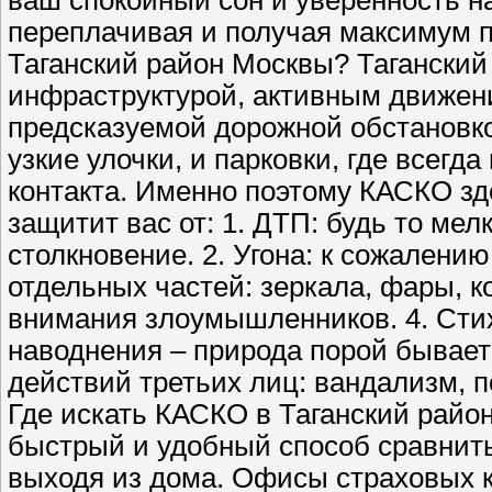
ваш спокойный сон и уверенность на
переплачивая и получая максимум 
Таганский район Москвы? Таганский
инфраструктурой, активным движени
предсказуемой дорожной обстановко
узкие улочки, и парковки, где всегд
контакта. Именно поэтому КАСКО зд
защитит вас от: 1. ДТП: будь то ме
столкновение. 2. Угона: к сожалению
отдельных частей: зеркала, фары, к
внимания злоумышленников. 4. Стих
наводнения – природа порой бывает
действий третьих лиц: вандализм, по
Где искать КАСКО в Таганский райо
быстрый и удобный способ сравнить
выходя из дома. Офисы страховых к