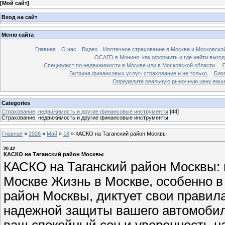
[
Мой сайт
]
Вход на сайт
Меню сайта
Главная
О нас
Видео
Ипотечное страхование в Москве и Московской
ОСАГО в Монино: как оформить и где найти выго
Специалист по недвижимости в Москве или в Московской области.
Я
Витрина финансовых услуг- страхование и не только.
Бло
Определите реальную рыночную цену вашей
Categories
Страхование, недвижимость и другие финансовые инструменты
[44]
Страхование, недвижимость и другие финансовые инструменты
Главная
»
2026
»
Май
»
18
»
КАСКО на Таганский район Москвы
20:42
КАСКО на Таганский район Москвы
КАСКО на Таганский район Москвы: 
Москве Жизнь в Москве, особенно в
район Москвы, диктует свои правила
надежной защиты вашего автомобиля