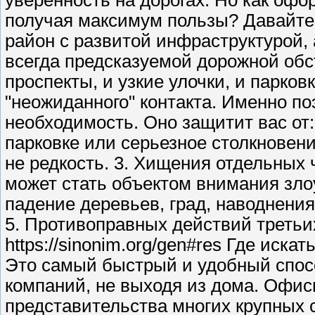
уверенность на дорогах. Но как офо
получая максимум пользы? Давайт
район с развитой инфраструктурой,
всегда предсказуемой дорожной обс
проспекты, и узкие улочки, и парков
"неожиданного" контакта. Именно по
необходимость. Оно защитит вас от:
парковке или серьезное столкновение
не редкость. 3. Хищения отдельных ч
может стать объектом внимания зл
падение деревьев, град, наводнени
5. Противоправных действий третьих
https://sinonim.org/gen#res Где ис
Это самый быстрый и удобный спос
компаний, не выходя из дома. Офи
представительства многих крупных 