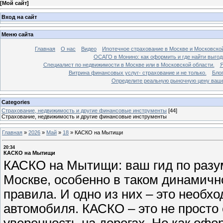
[
Мой сайт
]
Вход на сайт
Меню сайта
Главная
О нас
Видео
Ипотечное страхование в Москве и Московской
ОСАГО в Монино: как оформить и где найти выго
Специалист по недвижимости в Москве или в Московской области.
Я
Витрина финансовых услуг- страхование и не только.
Бло
Определите реальную рыночную цену вашей
Categories
Страхование, недвижимость и другие финансовые инструменты
[44]
Страхование, недвижимость и другие финансовые инструменты
Главная
»
2026
»
Май
»
18
»
КАСКО на Мытищи
20:34
КАСКО на Мытищи
КАСКО на Мытищи: ваш гид по разу
Москве, особенно в таком динамичн
правила. И одно из них – это необ
автомобиля. КАСКО – это не просто 