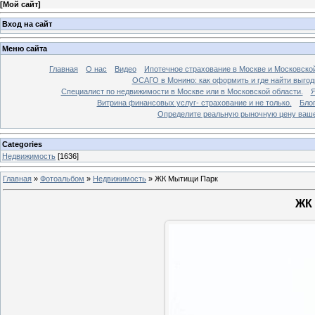
[
Мой сайт
]
Вход на сайт
Меню сайта
Главная
О нас
Видео
Ипотечное страхование в Москве и Московской
ОСАГО в Монино: как оформить и где найти выго
Специалист по недвижимости в Москве или в Московской области.
Я
Витрина финансовых услуг- страхование и не только.
Бло
Определите реальную рыночную цену вашей
Categories
Недвижимость
[1636]
Главная
»
Фотоальбом
»
Недвижимость
»
ЖК Мытищи Парк
ЖК