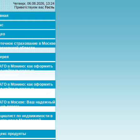
Четверг, 06.08.2026, 13:24
Приветствуем вас
Гость
вная
ас
део
течное страхование в Москве
осковской области.
ерея
ГО в Монино: как оформить
де найти выгодные
едложения
ГО в Монино: как оформить
де найти выгодные
едложения
ГО в Москве: Ваш надежный
 на дороге
циалист по недвижимости в
кве или в Московской
асти.
екс продукты