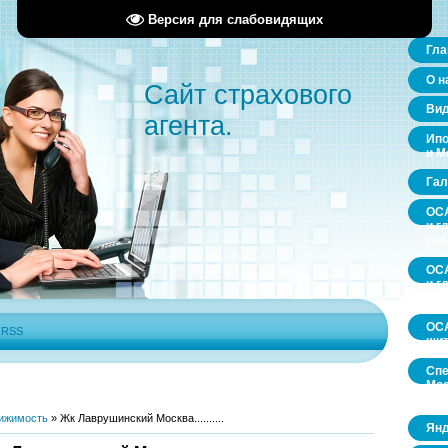
Версия для слабовидящих
Гла
О н
Сайт страхового
Ви
агента.
Ипо
и М
Гал
ОСА
и г
пр
ОСА
и г
пр
ОСА
|
RSS
щит
Спе
Мос
обл
ижимость
»
Жк Лаврушинский Москва..........
Янд