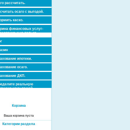
го рассчитать.
считать осаго с выгодой.
рмить каско.
рина финансовых услуг-
ахование и не только.
г
азин
ахование ипотеки.
ахование осаго.
ахование ДКП.
еделите реальную
очную цену вашей
вижимости и ускорьте ее
дажу или сдачу в аренду!
Корзина
Ваша корзина пуста
Категории раздела