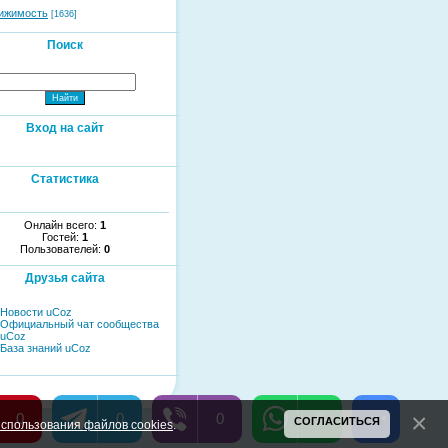
ижимость
[1636]
Поиск
Вход на сайт
Статистика
Онлайн всего:
1
Гостей:
1
Пользователей:
0
Друзья сайта
Новости uCoz
Официальный чат сообщества
uCoz
База знаний uCoz
0
0
0
0
СОГЛАСИТЬСЯ
спользования файлов cookies
.