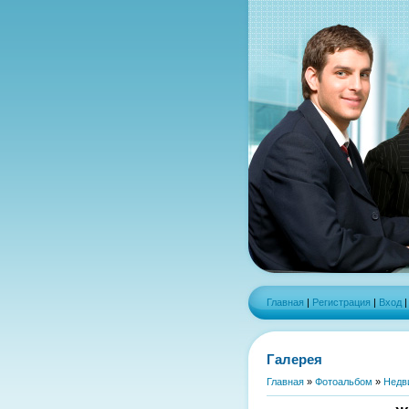
Главная
|
Регистрация
|
Вход
Галерея
Главная
»
Фотоальбом
»
Недв