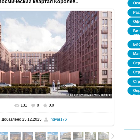
Космический квартал Королев..
Оса
Рас
Офо
Вит
стр
Бло
Маг
Стр
Стр
Стр
Опр
рын
нед
про
131
0
0.0
В реальном размере
800x449
/ 92.3Kb
Добавлено
25.12.2025
ingvar176