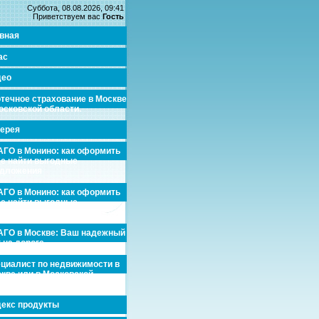
Суббота, 08.08.2026, 09:41
Приветствуем вас
Гость
вная
ас
део
течное страхование в Москве
осковской области.
ерея
ГО в Монино: как оформить
де найти выгодные
едложения
ГО в Монино: как оформить
де найти выгодные
едложения
ГО в Москве: Ваш надежный
 на дороге
циалист по недвижимости в
кве или в Московской
асти.
екс продукты