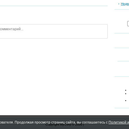
Недв
ователя. Продолжая просмотр страниц сайта, вы соглашаетесь с
Политикой и
Copyright MyCorp © 2026
|