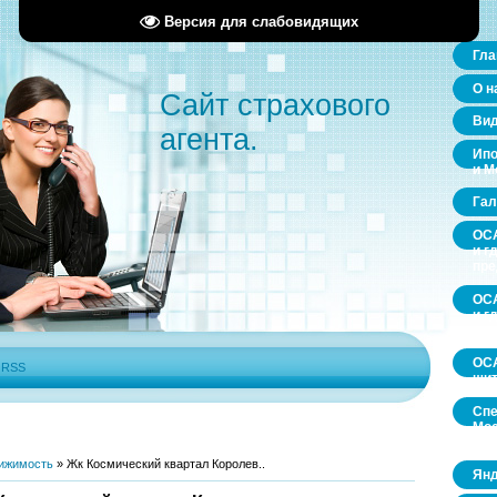
Версия для слабовидящих
Гла
О н
Сайт страхового
Ви
агента.
Ипо
и М
Гал
ОСА
и г
пр
ОСА
и г
пр
ОСА
|
RSS
щит
Спе
Мос
обл
ижимость
»
Жк Космический квартал Королев..
Янд