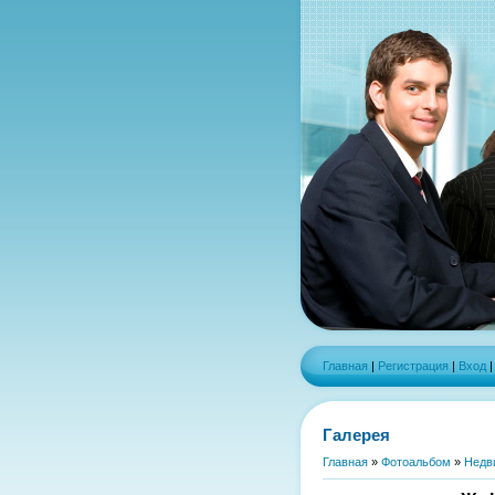
Главная
|
Регистрация
|
Вход
Галерея
Главная
»
Фотоальбом
»
Недв