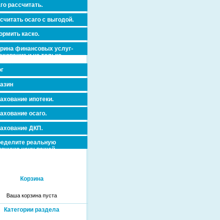
го рассчитать.
считать осаго с выгодой.
рмить каско.
рина финансовых услуг-
ахование и не только.
г
азин
ахование ипотеки.
ахование осаго.
ахование ДКП.
еделите реальную
очную цену вашей
вижимости и ускорьте ее
дажу или сдачу в аренду!
Корзина
Ваша корзина пуста
Категории раздела